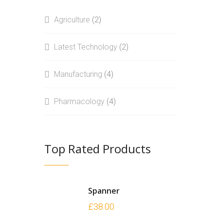
Agriculture
(2)
Latest Technology
(2)
Manufacturing
(4)
Pharmacology
(4)
Top Rated Products
Spanner
£
38.00