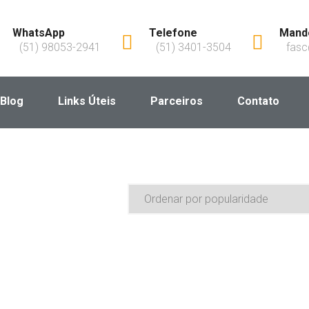
WhatsApp
Telefone
Mande
(51) 98053-2941
(51) 3401-3504
fasc
Blog
Links Úteis
Parceiros
Contato