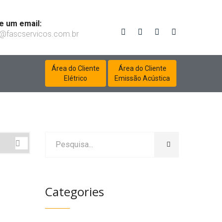
 um email:
@fascservicos.com.br
Área do Cliente
Área do Cliente
Elétrico
Emissão Acústica
Categories