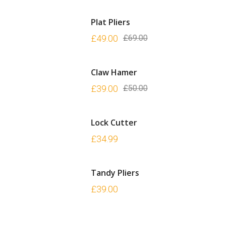
Plat Pliers
£
49.00
£
69.00
Claw Hamer
£
39.00
£
50.00
Lock Cutter
£
34.99
Tandy Pliers
£
39.00